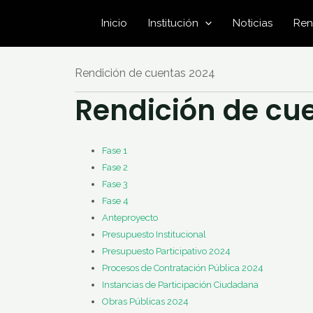
Ir
Inicio
Institución
Noticias
Ren
al
contenido
Rendición de cuentas 2024
Rendición de cu
Fase 1
Fase 2
Fase 3
Fase 4
Anteproyecto
Presupuesto Institucional
Presupuesto Participativo 2024
Procesos de Contratación Pública 2024
Instancias de Participación Ciudadana
Obras Públicas 2024