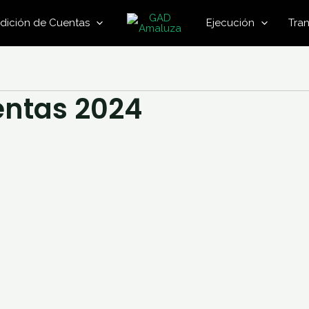
dición de Cuentas
Ejecución
Tra
entas 2024