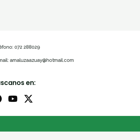
éfono: 072 288029
mail: amaluzaazuay@hotmail.com
scanos en: