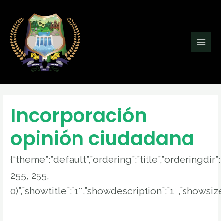
Ir
Buscar
Main
al
por:
Men
contenido
Incorporación
opinión ciudadana
{“theme”:”default”,”ordering”:”title”,”orderingd
255, 255,
0)”,”showtitle”:”1″,”showdescription”:”1″,”shows