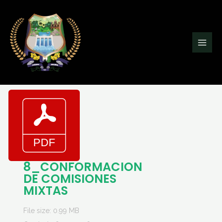
Ir
Main
al
Men
contenido
8_CONFORMACION
DE COMISIONES
MIXTAS
File size: 0.99 MB