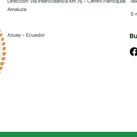
Dirección: Vía Interoceánica Km 75 – Centro Parroquial
Tel
Amaluza
E-
Bu
Azuay – Ecuador