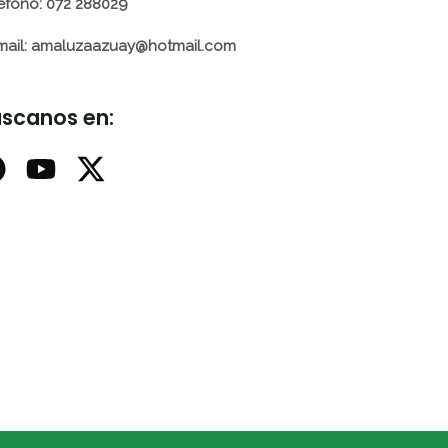
éfono: 072 288029
mail: amaluzaazuay@hotmail.com
scanos en: