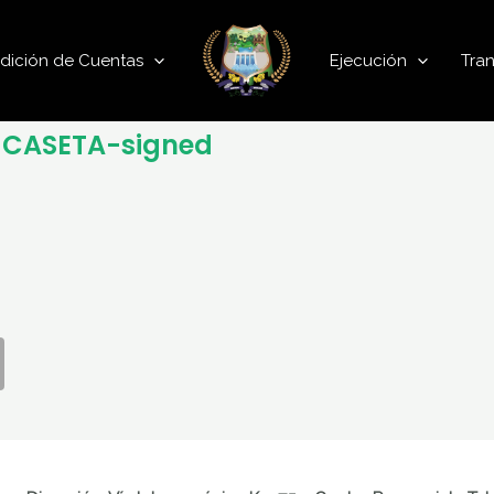
dición de Cuentas
Ejecución
Tra
_CASETA-signed